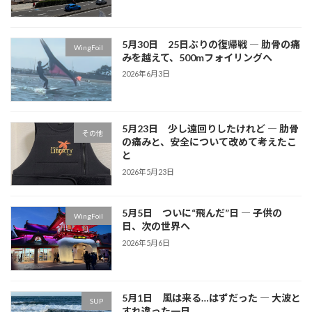
5月30日 25日ぶりの復帰戦 ― 肋骨の痛
WingFoil
みを越えて、500mフォイリングへ
2026年6月3日
5月23日 少し遠回りしたけれど ― 肋骨
その他
の痛みと、安全について改めて考えたこ
と
2026年5月23日
5月5日 ついに“飛んだ”日 ― 子供の
WingFoil
日、次の世界へ
2026年5月6日
5月1日 風は来る…はずだった ― 大波と
SUP
すれ違った一日