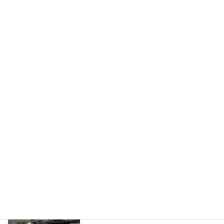
7月4日 夏の江の島、シーズン開幕 ―
WingFoil
海の家と、新しいルールの中で
2026年7月26日
6月27日 自然には勝てない ― 楽しみに
その他
していた週末が消えた日
2026年7月25日
6月13日 ついに「浮く」が当たり前に
WingFoil
なった日 ― そして見えてきた次の壁
2026年6月14日
6月6日 風を追いかけた土曜日 ― 微風
WingFoil
の中で見えた次のステージ
2026年6月8日