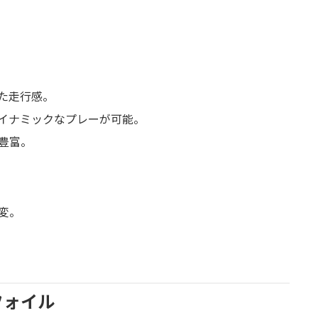
た走行感。
イナミックなプレーが可能。
豊富。
変。
フォイル