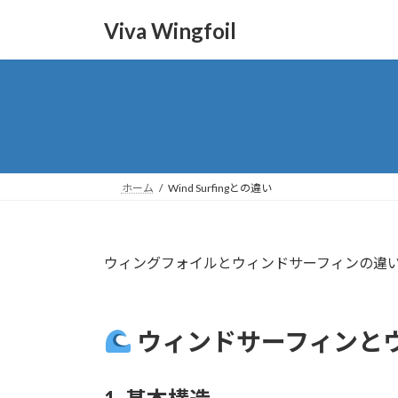
コ
ナ
Viva Wingfoil
ン
ビ
テ
ゲ
ン
ー
ツ
シ
へ
ョ
ス
ン
キ
に
ッ
移
ホーム
Wind Surfingとの違い
プ
動
ウィングフォイルとウィンドサーフィンの違
ウィンドサーフィンと