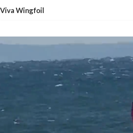
コ
ナ
Viva Wingfoil
ン
ビ
テ
ゲ
ン
ー
ツ
シ
へ
ョ
ス
ン
キ
に
ッ
移
プ
動