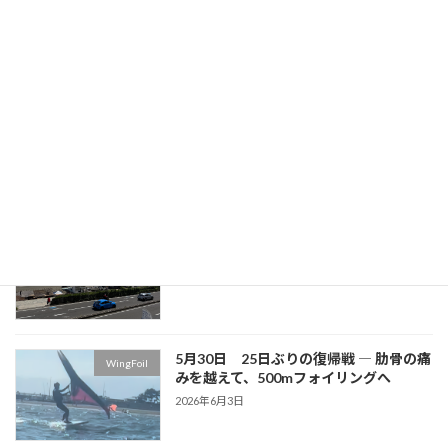
その他
していた週末が消えた日
2026年7月25日
6月13日 ついに「浮く」が当たり前に
WingFoil
なった日 ― そして見えてきた次の壁
2026年6月14日
6月6日 風を追いかけた土曜日 ― 微風
WingFoil
の中で見えた次のステージ
2026年6月8日
5月30日 25日ぶりの復帰戦 ― 肋骨の痛
WingFoil
みを越えて、500mフォイリングへ
2026年6月3日